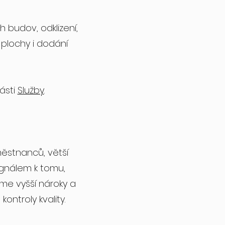
budov, odklizení,
é plochy i dodání
ásti
Služby
.
aměstnanců, větší
ignálem k tomu,
me vyšší nároky a
ntroly kvality.