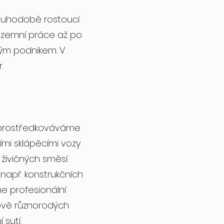
dlouhodobě rostoucí
s zemní práce až po
ým podnikem. V
.
 zprostředkováváme
mi sklápěcími vozy
živičných směsí.
(např. konstrukčních
e profesionální
ově různorodých
sutí.