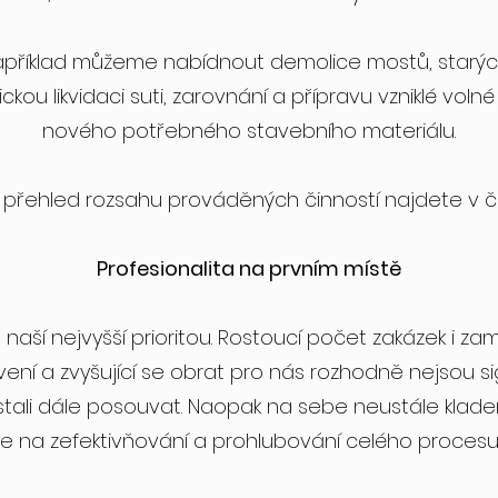
příklad můžeme nabídnout demolice mostů, starých 
kou likvidaci suti, zarovnání a přípravu vzniklé voln
nového potřebného stavebního materiálu.
 přehled rozsahu prováděných činností najdete v č
Profesionalita na prvním místě
 je naší nejvyšší prioritou. Rostoucí počet zakázek i z
ení a zvyšující se obrat pro nás rozhodně nejsou s
ali dále posouvat. Naopak na sebe neustále klade
 na zefektivňování a prohlubování celého procesu ko