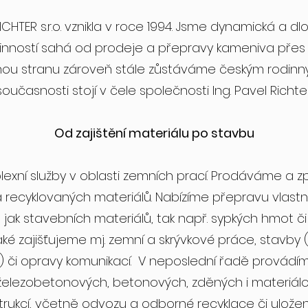
CHTER s.r.o. vznikla v roce 1994. Jsme dynamická a 
h činností sahá od prodeje a přepravy kameniva pře
uhou stranu zároveň stále zůstáváme českým rodinn
současnosti stojí v čele společnosti Ing. Pavel Richter
Od zajištění materiálu po stavbu
exní služby v oblasti zemních prací. Prodáváme a
 recyklovaných materiálů. Nabízíme přepravu vlastní
jak stavebních materiálů, tak např. sypkých hmot či 
aké zajišťujeme mj. zemní a skrývkové práce, stavby 
) či opravy komunikací. V neposlední řadě provádím
 železobetonových, betonových, zděných i materiál
trukcí, včetně odvozu a odborné recyklace či uložení 