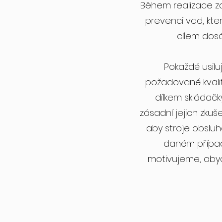
Během realizace za
prevenci vad, kte
cílem dosá
Pokaždé usil
požadované kvalit
dílkem skládačk
zásadní jejich zkuš
aby stroje obsluh
daném případ
motivujeme, abyc