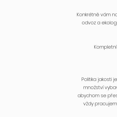
Konkrétně vám na
odvoz a ekologic
Kompletní
Politika jakosti
množství vybav
abychom se přest
vždy pracujeme