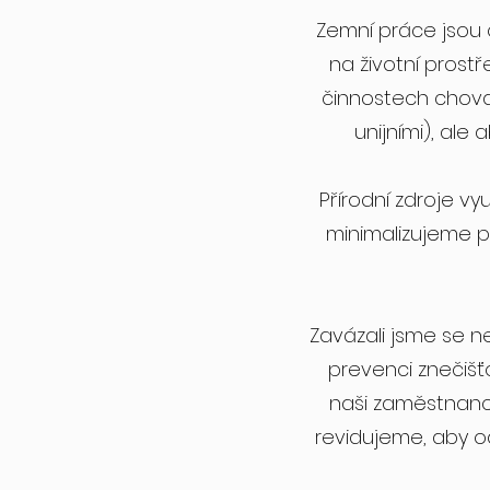
Zemní práce jsou o
na životní prost
činnostech choval
unijními), al
Přírodní zdroje 
minimalizujeme p
Zavázali jsme se n
prevenci znečišť
naši zaměstnanci
revidujeme, aby o