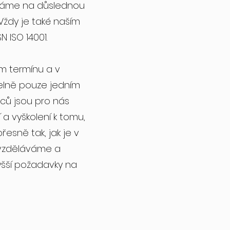
 Dbáme na důslednou
Vždy je také naším
 ISO 14001.
m termínu a v
telně pouze jedním
nců jsou pro nás
 a vyškolení k tomu,
esně tak, jak je v
 vzděláváme a
yšší požadavky na