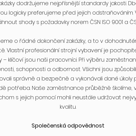
kázky dodržujeme nejpřísnější standardy jakosti.
rou logicky preferujeme před jejich odstraňováním. 
hnout shody s požadavky norem ČSN ISO 9001 a ČSN
ujeme o řádné dokončení zakázky, a to v dohodnuté
ě. Vlastní profesionální strojní vybavení je pochopi
y – klíčoví jsou naši pracovníci. Při výběru zaměstna
enosti, schopnosti a odbornost. Všichni jsou způsobilí
ovali správně a bezpečně a vykonávali dané úkoly př
ě potřeba. Naše zaměstnance průběžně školíme,
hom s jejich pomocí mohli neustále udržovat nejv
kvalitu.
Společenská odpovědnost