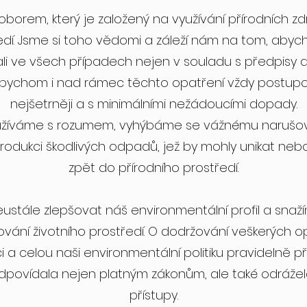
borem, který je založený na využívání přírodních zdr
ředí. Jsme si toho vědomi a záleží nám na tom, abyc
i ve všech případech nejen v souladu s předpisy a
e abychom i nad rámec těchto opatření vždy postup
nejšetrněji a s minimálními nežádoucími dopady.
využíváme s rozumem, vyhýbáme se vážnému narušo
rodukci škodlivých odpadů, jež by mohly unikat nebo
zpět do přírodního prostředí.
eustále zlepšovat náš environmentální profil a sna
ování životního prostředí. O dodržování veškerých op
 a celou naši environmentální politiku pravideln
dpovídala nejen platným zákonům, ale také odrážela
přístupy.