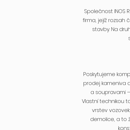
Společnost INOS RI
firma, jejíž rozsa
stavby. Na dr
Poskytujeme kompl
prodej kameniva a
a soupravami – 
Vlastní technikou t
vrstev vozovek
demolice, a to
kons